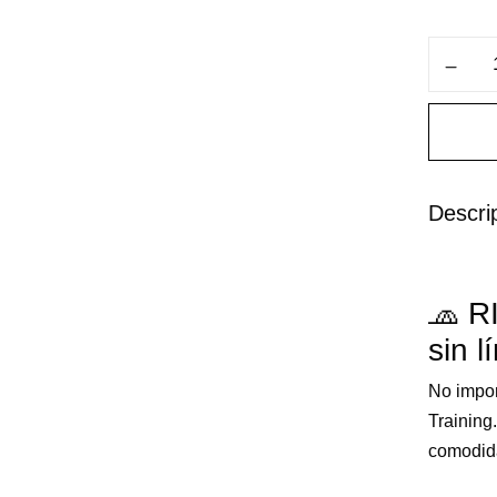
GORRA
DEPORT
UNISEX
GRIS-
PACE
cantidad
Descri
🧢 R
sin l
No impor
Training
comodida