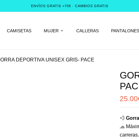
ENVÍOS GRATIS +70€ · CAMBIOS GRATIS
CAMISETAS
MUJER
CALLERAS
PANTALONE
ORRA DEPORTIVA UNISEX GRIS- PACE
GOR
PAC
25.00
💨
Gorra
🧢 Máxim
carreras.