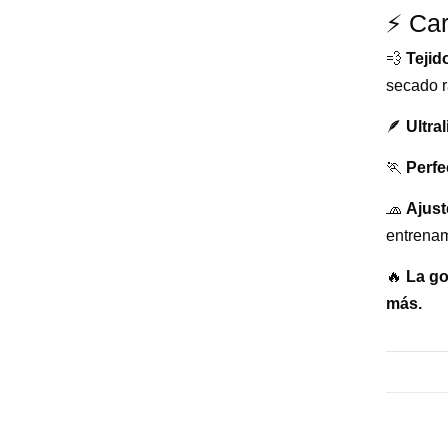
⚡ Car
💨
Tejid
secado r
🪶
Ultra
🏃
Perfe
🧢
Ajus
entrenam
🔥
La go
más.