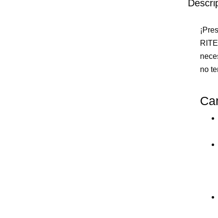
Descri
¡Pres
RITE,
neces
no t
Car