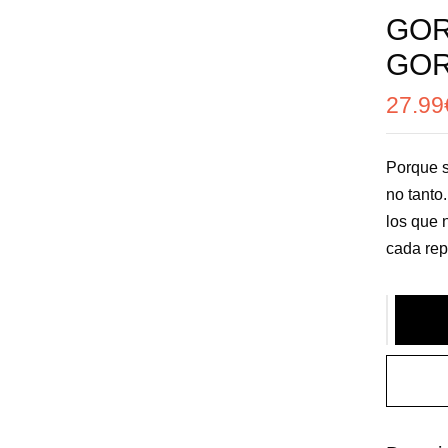
GOR
GOR
27.99
Porque s
no tanto
los que 
cada rep